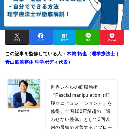
ポスト
シェア
はてブ
送る
Pocket
この記事を監修している人：
木城 拓也（理学療法士｜
青山筋膜整体 理学ボディ代表）
世界レベルの筋膜施術
『Fascial manipulation（筋
膜マニピュレーション）』を
修得。全国100店舗超の「通
木城先生
わせない整体」として3回以
内の最短で改善するアプロー