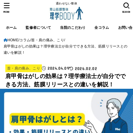
通わせない整体
MENU
SEARCH
ホーム
監修者について
当院のこだわり
全コラム
お問い合
HOME
コラム
首・肩の痛み、こり
肩甲骨はがしの効果は？理学療法士が自分でできる方法、筋膜リリースとの
違いを解説！
2024.04.09
2026.02.02
首・肩の痛み、こり
肩甲骨はがしの効果は？理学療法士が自分でで
きる方法、筋膜リリースとの違いを解説！