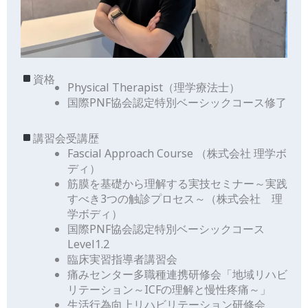
資格
Physical Therapist（理学療法士）
国際PNF協会認定特別ベーシックコース修了
講習会受講歴
Fascial Approach Course （株式会社 理学ボ
ディ）
筋膜を基礎から理解する実技セミナー～実践
すべき3つの触診プロセス～（株式会社 理
学ボディ）
国際PNF協会認定特別ベーシックコース
Level1.2
臨床実習指導者講習会
痛みセンター多職種連携研修会「地域リハビ
リテーション～ICFの理解と慢性疼痛～」
生活行為向上リハビリテーション研修会