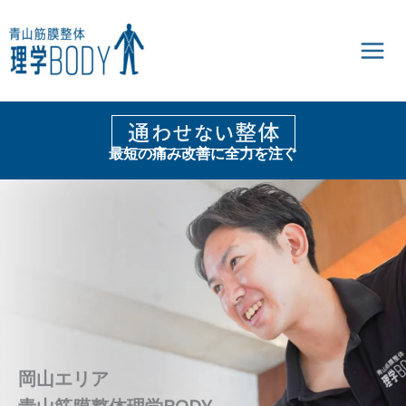
内
容
を
ス
キ
ッ
プ
最短の痛み改善に全力を注ぐ
岡山エリア