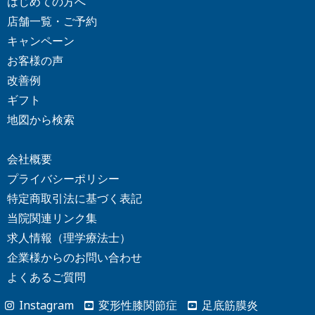
はじめての方へ
明石店
尼崎店
那覇店
北谷店
千葉店
柏店
店舗一覧・ご予約
神戸店
キャンペーン
山梨県
船橋店
市川店
お客様の声
千葉2号店
甲府店
改善例
ギフト
神奈川県
地図から検索
長野県
横浜栄町店
横浜南幸町店
松本店
会社概要
横浜高島町店
武蔵小杉店
プライバシーポリシー
大船店
藤沢店
特定商取引法に基づく表記
富山県
川崎店
戸塚店
当院関連リンク集
大和店
溝の口店
求人情報（理学療法士）
富山店
企業様からの
お問い合わせ
橋本店
相模大野店
よくあるご質問
登戸店
福井県
Instagram
変形性膝関節症
足底筋膜炎