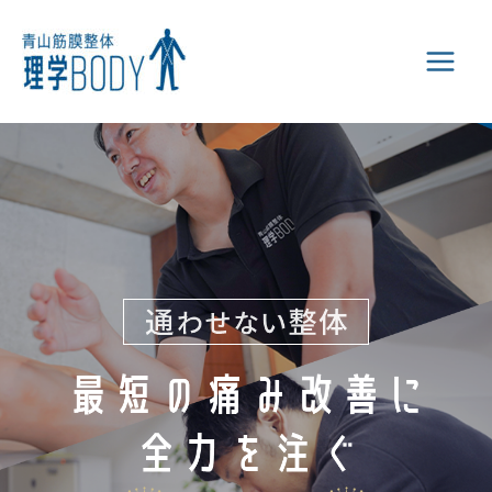
内
容
を
ス
キ
ッ
プ