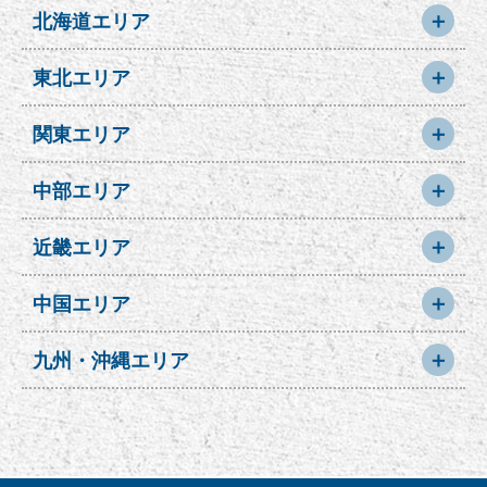
＋
北海道エリア
北海道
＋
東北エリア
札幌店
大通店
岩手県
＋
関東エリア
旭川店
白石店
盛岡店
東京都
＋
中部エリア
品川店
王子店
愛知県
＋
近畿エリア
福島県
押上店
蒲田店
栄店
名駅店
大阪府
＋
郡山店
池袋店
町田店
中国エリア
高岳店
豊田店
二子玉川店
立川店
心斎橋店
天王寺店
岡山県
＋
金山店
星ヶ丘店
九州・沖縄エリア
西日暮里店
新宿店
宮城県
南森町店
豊中店
岡崎店
栄2号店
倉敷店
福岡県
渋谷店
北千住店
京橋店
鶴橋店
仙台店
豊橋店
金山2号店
吉祥寺店
秋葉原店
高槻店
天王寺2号店
博多店
春日店
広島県
恵比寿店
表参道店