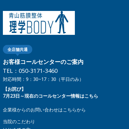
小倉店
静岡県
中野店
メガロス恵比寿
京都府
広島店
広島祇園店
八王子店
高田馬場店
静岡店
浜松店
熊本県
河原町店
四条店
池袋2号店
新小岩
富士店
五反田店
浅草橋店
熊本店
奈良県
調布店
岐阜県
全店舗共通
宮崎県
奈良王寺店
岐阜店
お客様コールセンターのご案内
埼玉県
宮崎店
TEL：
050-3171-3460
和歌山県
大宮大門町店
川口店
対応時間：9：30~17：30（平日のみ）
三重県
川越店
所沢店
鹿児島県
【お詫び】
和歌山店
四日市店
浦和店
越谷店
7月23日～現在のコールセンター情報はこちら
鹿児島店
上尾店
兵庫県
企業様からのお問い合わせはこちらから
石川県
沖縄県
当院のこだわり
千葉県
三宮店
姫路店
野々市店