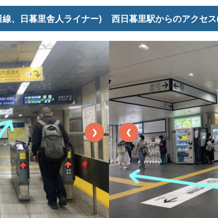
田線、日暮里舎人ライナー)
西日暮里駅からのアクセス
❯
❮