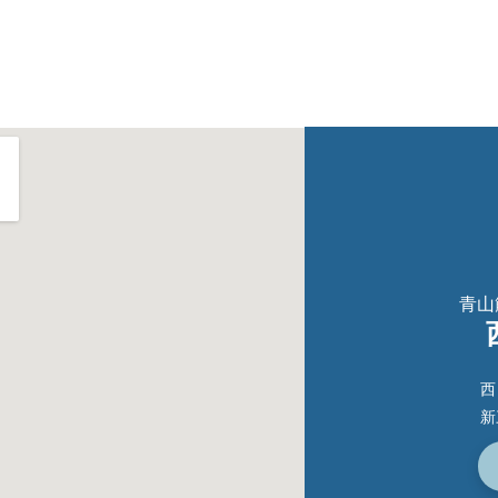
青山
西
新