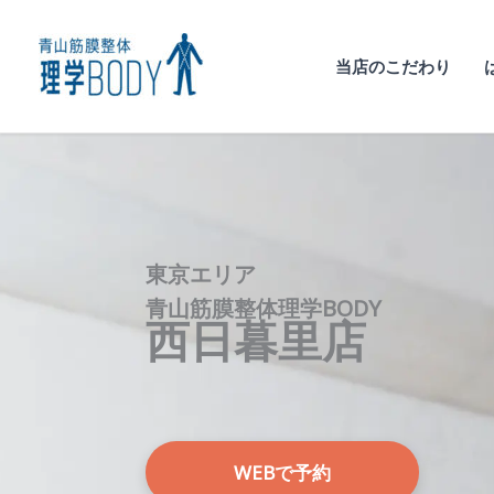
内
容
を
当店のこだわり
ス
キ
ッ
プ
東京エリア
青山筋膜整体理学BODY
西
日暮里
店
WEBで予約