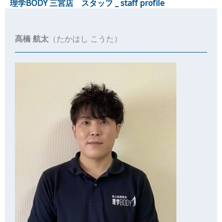
理学BODY 三宮店 スタッフ _ staff profile
髙橋 航太
（たかはし こうた）