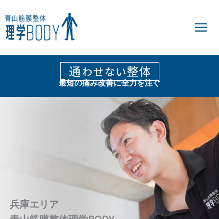
内
容
を
ス
キ
ッ
プ
最短の痛み改善に全力を注ぐ
兵庫エリア