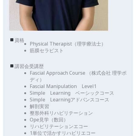
資格
Physical Therapist（理学療法士）
筋膜セラピスト
講習会受講歴
Fascial Approach Course （株式会社 理学ボ
ディ）
Fascial Manipulation Level1
Simple Learning ベーシックコース
Simple Learningアドバンスコース
解剖実習
整形外科リハビリテーション
Ope見学（数回）
リハビリテーションエコー
1単位で活かすリハビリエコー