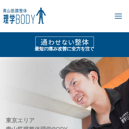
内
容
を
ス
キ
ッ
プ
最短の痛み改善に全力を注ぐ
東京エリア