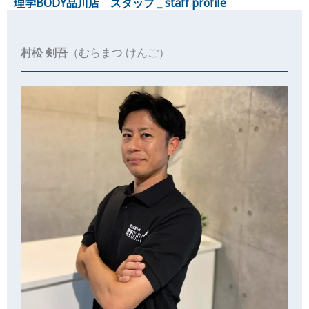
理学BODY品川店 スタッフ _ staff profile
村松 剣吾
（むらまつ けんご）