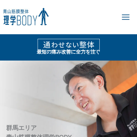
内
容
を
ス
キ
ッ
プ
最短の痛み改善に全力を注ぐ
群馬エリア