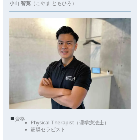
小山 智寛
（こやま ともひろ）
資格
Physical Therapist（理学療法士）
筋膜セラピスト