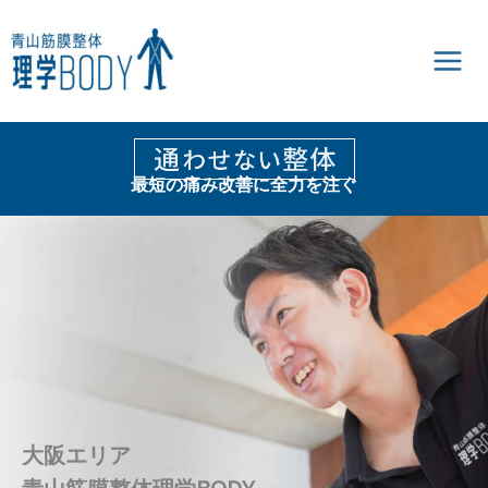
内
容
を
ス
キ
ッ
プ
最短の痛み改善に全力を注ぐ
大阪エリア