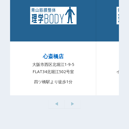
心斎橋店
大阪市西区北堀江1-9-5
天王
FLAT34北堀江502号室
イデア
四ツ橋駅より徒歩1分
JR
◀︎
▶︎