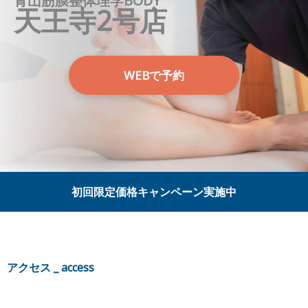
青山筋膜整体理学BODY
天王寺2
号
店
WEBで予約
初回限定価格キャンペーン実施中
アクセス _ access