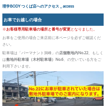
理学BODY つくば店へのアクセス _ access
お車でお越しの場合
※
お客様専用駐車場の場所と番号が変更
となりました。
お車をご使用の場合ご来店前に本ページを必ずご確認くだ
さい。
駐車場は「パーマナント洞峰」の
店舗敷地内No.22
、もしく
は
敷地外駐車場（木村駐車場）No.6
、の空いている方をご
利用下さいませ。