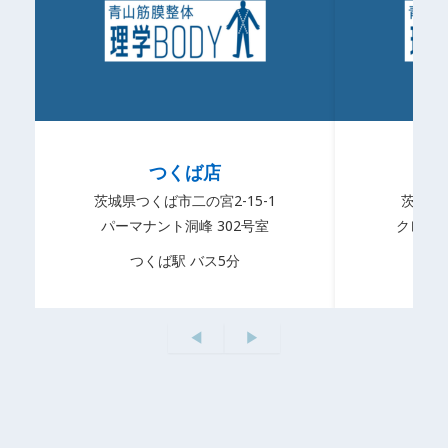
つくば店
茨城県つくば市二の宮2-15-1
茨城県
パーマナント洞峰 302号室
クレセー
つくば駅 バス5分
◀︎
▶︎