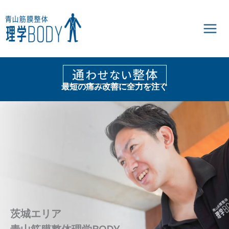
内
容
を
ス
キ
ッ
プ
最短の痛み改善に全力を注ぐ
茨城エリア