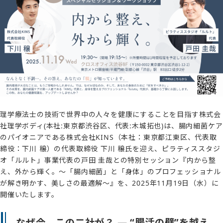
理学療法士の技術で世界中の人々を健康にすることを目指す株式会
社理学ボディ(本社:東京都渋谷区、代表:木城拓也)は、腸内細菌ケア
のパイオニアである株式会社KINS（本社：東京都江東区、代表取
締役：下川 穣）の代表取締役 下川 穣氏を迎え、ピラティススタジ
オ「ルルト」事業代表の戸田 圭哉との特別セッション『内から整
え、外から輝く。～「腸内細菌」と「身体」のプロフェッショナル
が解き明かす、美しさの最適解〜』を、2025年11月19日（水）に
開催いたします。
なぜ今、この二社が？ ― “腸活の壁”を越え