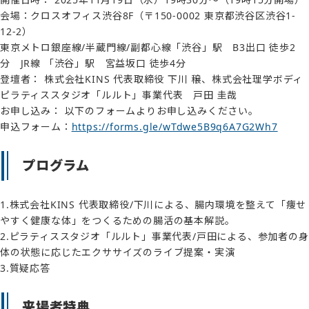
会場：クロスオフィス渋谷8F（〒150-0002 東京都渋谷区渋谷1-
12-2）
東京メトロ銀座線/半蔵門線/副都心線「渋谷」駅 B3出口 徒歩2
分 JR線 「渋谷」駅 宮益坂口 徒歩4分
登壇者： 株式会社KINS 代表取締役 下川 穣、株式会社理学ボディ
ピラティススタジオ「ルルト」事業代表 戸田 圭哉
お申し込み： 以下のフォームよりお申し込みください。
申込フォーム：
https://forms.gle/wTdwe5B9q6A7G2Wh7
プログラム
1.株式会社KINS 代表取締役/下川による、腸内環境を整えて「痩せ
やすく健康な体」をつくるための腸活の基本解説。
2.ピラティススタジオ「ルルト」事業代表/戸田による、参加者の身
体の状態に応じたエクササイズのライブ提案・実演
3.質疑応答
来場者特典