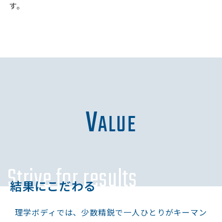
CONTACT
す。
V
ALUE
Strive for results
結果にこだわる
理学ボディでは、少数精鋭で一人ひとりがキーマン