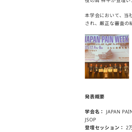
役の肩 祥平が登壇
本学会において、当
され、厳正な審査の
発表概要
学会名：
JAPAN PAIN
JSOP
登壇セッション：
2