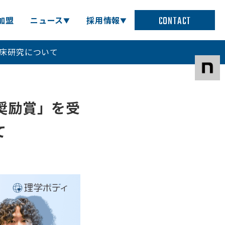
CONTACT
C加盟
ニュース
採用情報
く臨床研究について
て「奨励賞」を受
て