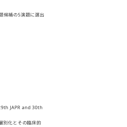
題候補の5演題に選出
。
9th JAPR and 30th
層別化とその臨床的