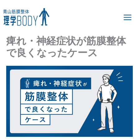
内
容
を
ス
キ
ッ
痺れ・神経症状が筋膜整体
プ
で良くなったケース