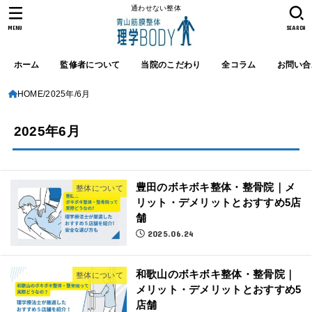
通わせない整体
MENU
SEARCH
ホーム
監修者について
当院のこだわり
全コラム
お問い合
HOME
2025年
6月
2025年6月
豊田のボキボキ整体・整骨院｜メ
整体について
リット・デメリットとおすすめ5店
舗
2025.06.24
和歌山のボキボキ整体・整骨院｜
整体について
メリット・デメリットとおすすめ5
店舗